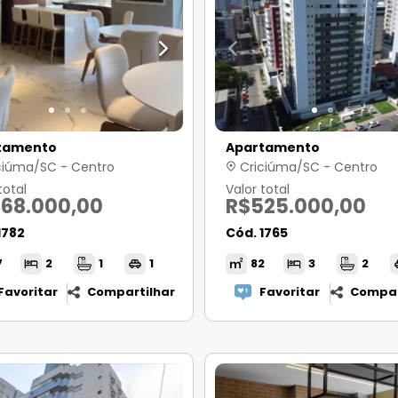
tamento
Apartamento
ciúma/SC - Centro
Criciúma/SC - Centro
total
Valor total
68.000,00
R$525.000,00
1782
Cód. 1765
7
2
1
1
82
3
2
Favoritar
Compartilhar
Favoritar
Compar