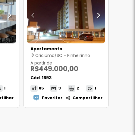
Apartamento
Criciúma/SC - Pinheirinho
A partir de
R$449.000,00
Cód. 1693
1
85
3
2
1
tilhar
Favoritar
Compartilhar