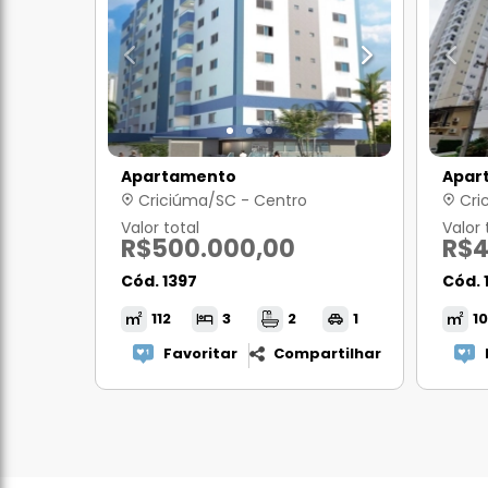
Apartamento
Apar
Criciúma/SC - Centro
Cri
Valor total
Valor 
R$500.000,00
R$4
Cód. 1397
Cód. 
112
3
2
1
1
Favoritar
Compartilhar