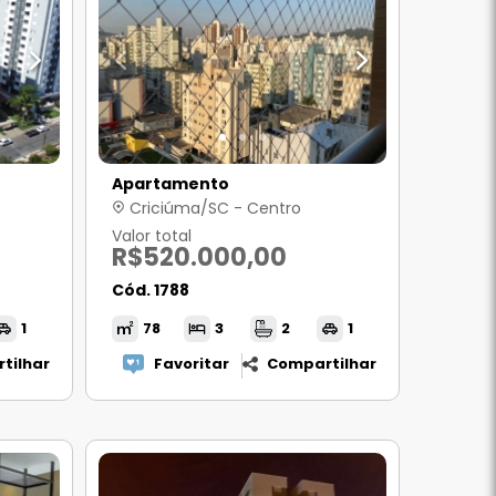
Apartamento
Criciúma/SC - Centro
Valor total
R$520.000,00
Cód. 1788
1
78
3
2
1
tilhar
Favoritar
Compartilhar