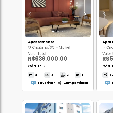
Apartamento
Apar
Criciúma/SC - Michel
Cri
Valor total
Valor 
R$639.000,00
R$5
Cód. 1716
Cód. 
81
3
2
1
6
Favoritar
Compartilhar