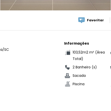
Favoritar
Informações
ma/SC
103,52m2 m² (Área
Total)
2 Banheiro (s)
Sacada
Piscina