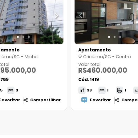
tamento
Apartamento
ciúma/SC - Michel
Criciúma/SC - Centro
total
Valor total
95.000,00
R$460.000,00
1759
Cód. 1419
05
3
38
1
1
Favoritar
Compartilhar
Favoritar
Compar