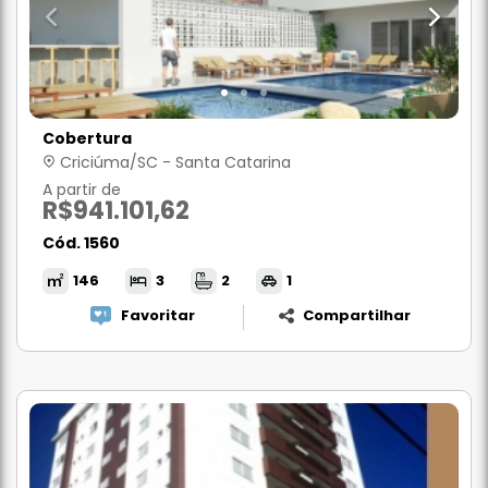
Cobertura
Criciúma/SC - Santa Catarina
A partir de
R$941.101,62
Cód. 1560
146
3
2
1
Favoritar
Compartilhar